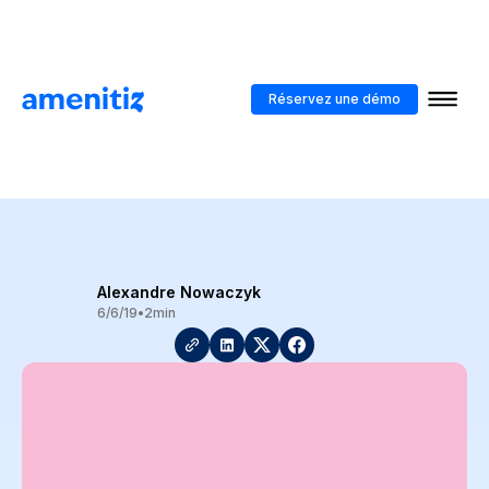
Blog
>
Bannir l'utilisation du plastique de son hôtel
Réservez une démo
Bannir l'utilisation du
plastique de son hôtel
Alexandre Nowaczyk
6/6/19
•
2
min