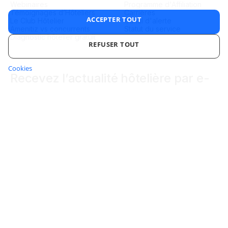
Webinaires
Programme d'Affiliation
Témoignages d’Hôteliers
Carrières
ACCEPTER TOUT
Le Club Hôtelier
Canal d'alerte
Amenitiz vs concurrents
Statut du service
Diagnostic hôtelier gratuit
REFUSER TOUT
Cookies
STRICTEMENT NÉCESSAIRES
PERFORMANCE
Recevez l’actualité hôtelière par e-
mail
CIBLAGE
FONCTIONNALITÉ
NON CLASSIFIÉS
En vous inscrivant, vous acceptez de recevoir des e-mails
d'Amenitiz.
Vous pouvez vous désabonner à tout moment. Consultez notre
Strictement nécessaires
Performance
Ciblage
Politique de confidentialité
pour plus de détails.
Le logiciel hôtelier tout-en-un pour hôteliers indépendants
Fonctionnalité
Non classifiés
4.6/5 sur Trustpilot
Les cookies strictement nécessaires habilitent des fonctionnalités de base
du site Web telles que la connexion des utilisateurs et la gestion des
comptes. Le site Web ne peut pas être utilisé correctement sans les cookies
strictement nécessaires.