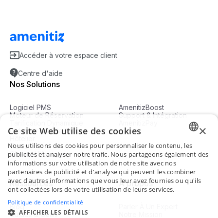
Accéder à votre espace client
Centre d'aide
Nos Solutions
Logiciel PMS
AmenitizBoost
Moteur de Réservation
Support & Intégration
Tarification Dynamique
AmenitizPay
×
Ce site Web utilise des cookies
Créateur de Site Web
Hôtelier
Nous utilisons des cookies pour personnaliser le contenu, les
Tarifs
ENGLI
Channel Manager
publicités et analyser notre trafic. Nous partageons également des
informations sur votre utilisation de notre site avec nos
FRENC
partenaires de publicité et d'analyse qui peuvent les combiner
avec d'autres informations que vous leur avez fournies ou qu'ils
Ressources
À propos
SPANI
ont collectées lors de votre utilisation de leurs services.
ITALIA
Politique de confidentialité
Blog
Parler À Un Expert
AFFICHER LES DÉTAILS
Guides & Outils
Notre Mission
PORTU