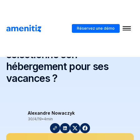
Blog
>
Comment un voyageur sélectionne son hébergement pour ses
vacances ?
Réservez une démo
Comment un voyageur
sélectionne son
hébergement pour ses
vacances ?
Alexandre Nowaczyk
30/4/19
•
4
min