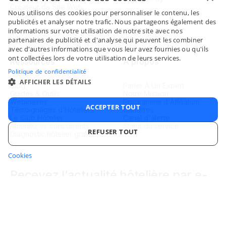
Créateur de Site Web
Nous utilisons des cookies pour personnaliser le contenu, les
Hôtelier
ENGLI
publicités et analyser notre trafic. Nous partageons également des
Tarifs
informations sur votre utilisation de notre site avec nos
Channel Manager
FRENC
partenaires de publicité et d'analyse qui peuvent les combiner
avec d'autres informations que vous leur avez fournies ou qu'ils
SPANI
ont collectées lors de votre utilisation de leurs services.
Ressources
À propos
ITALIA
Politique de confidentialité
AFFICHER LES DÉTAILS
Blog
Parler À Un Expert
PORTU
Guides & Outils
Notre Mission
Webinaires
Programme d'Affiliation
ACCEPTER TOUT
Témoignages d’Hôteliers
Carrières
Le Club Hôtelier
Canal d'alerte
Amenitiz vs concurrents
Statut du service
REFUSER TOUT
Diagnostic hôtelier gratuit
Cookies
STRICTEMENT NÉCESSAIRES
PERFORMANCE
Recevez l’actualité hôtelière par e-
CIBLAGE
FONCTIONNALITÉ
mail
NON CLASSIFIÉS