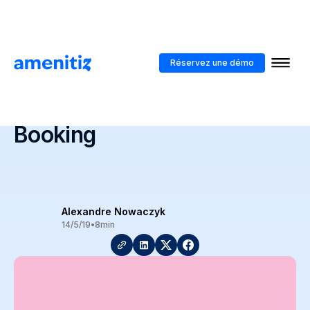
Blog
>
La réservation sans risque : nouvelle fonctionnalité de Booking
Réservez une démo
La réservation sans risque :
nouvelle fonctionnalité de
Booking
Alexandre Nowaczyk
14/5/19
•
8
min