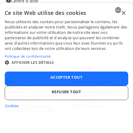
Centre d'aide
Nos Solutions
×
Ce site Web utilise des cookies
Nous utilisons des cookies pour personnaliser le contenu, les
Logiciel PMS
AmenitizBoost
ENGLI
Moteur de Réservation
Support & Intégration
publicités et analyser notre trafic. Nous partageons également des
Tarification Dynamique
AmenitizPay
informations sur votre utilisation de notre site avec nos
FRENC
Créateur de Site Web
partenaires de publicité et d'analyse qui peuvent les combiner
Hôtelier
avec d'autres informations que vous leur avez fournies ou qu'ils
Tarifs
SPANI
ont collectées lors de votre utilisation de leurs services.
Channel Manager
ITALIA
Politique de confidentialité
AFFICHER LES DÉTAILS
PORTU
Ressources
À propos
ACCEPTER TOUT
Blog
Parler À Un Expert
Guides & Outils
Notre Mission
REFUSER TOUT
Webinaires
Programme d'Affiliation
Témoignages d’Hôteliers
Carrières
Le Club Hôtelier
Canal d'alerte
Cookies
Amenitiz vs concurrents
Statut du service
STRICTEMENT NÉCESSAIRES
PERFORMANCE
Diagnostic hôtelier gratuit
CIBLAGE
FONCTIONNALITÉ