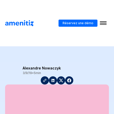
Blog
>
Obtenir le classement de votre hôtel
Réservez une démo
Obtenir le classement de
votre hôtel
Alexandre Nowaczyk
3/9/19
•
5
min