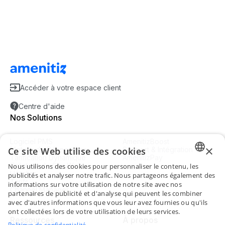
Accéder à votre espace client
Centre d'aide
Nos Solutions
Logiciel PMS
AmenitizBoost
×
Ce site Web utilise des cookies
Moteur de Réservation
Support & Intégration
Tarification Dynamique
AmenitizPay
Créateur de Site Web
Nous utilisons des cookies pour personnaliser le contenu, les
ENGLI
Hôtelier
publicités et analyser notre trafic. Nous partageons également des
Tarifs
informations sur votre utilisation de notre site avec nos
Channel Manager
FRENC
partenaires de publicité et d'analyse qui peuvent les combiner
avec d'autres informations que vous leur avez fournies ou qu'ils
SPANI
ont collectées lors de votre utilisation de leurs services.
Ressources
À propos
ITALIA
Politique de confidentialité