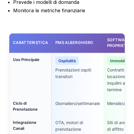
Prevede i modelli di domanda
Monitora le metriche finanziarie
SOFTWARE P
CARATTERISTICA
PMS ALBERGHIERO
PROPRIETARI
Uso Principale
Ospitalità
Immobiliare
Prenotazioni ospiti
Contratti di
transitori
locazione
inquilini a lun
termine
Ciclo di
Giornaliero/settimanale
Mensile/annu
Prenotazione
Integrazione
OTA, motori di
Siti di annunc
Canali
prenotazione
di affitto