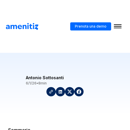
Blog
>
Cos'è un PMS alberghiero? Definizione e benefici
Prenota una demo
Cos'è un PMS alberghiero?
Definizione e benefici
Antonio Sottosanti
6/1/26
•
8
min