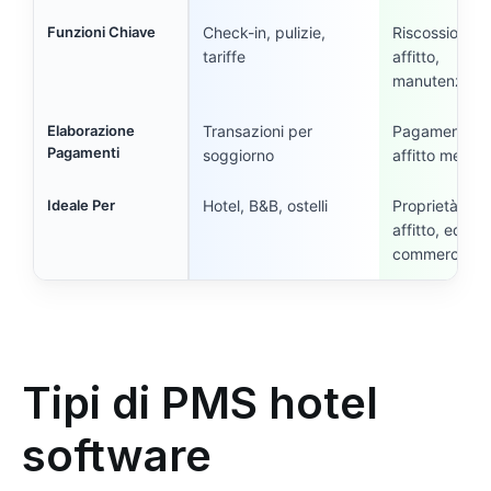
Funzioni Chiave
Check-in, pulizie,
Riscossione
tariffe
affitto,
manutenzion
Elaborazione
Transazioni per
Pagamenti
Pagamenti
soggiorno
affitto mensili
Ideale Per
Hotel, B&B, ostelli
Proprietà in
affitto, edifici
commerciali
Tipi di PMS hotel
software