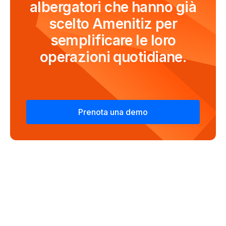
albergatori che hanno già
scelto Amenitiz per
semplificare le loro
operazioni quotidiane.
Prenota una demo