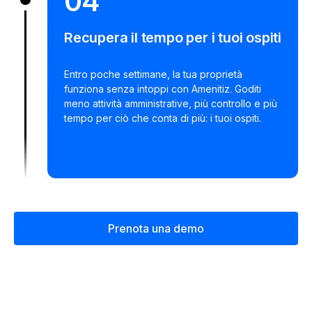
04
Recupera il tempo per i tuoi ospiti
Entro poche settimane, la tua proprietà
funziona senza intoppi con Amenitiz. Goditi
meno attività amministrative, più controllo e più
tempo per ciò che conta di più: i tuoi ospiti.
Prenota una demo