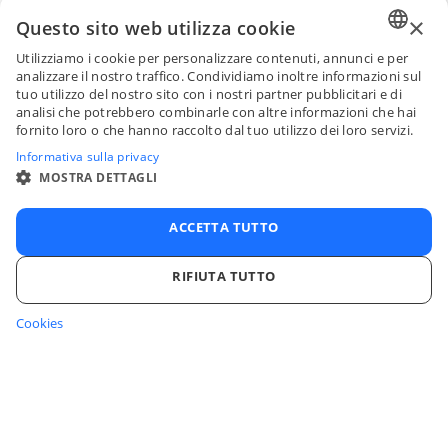
×
Questo sito web utilizza cookie
Utilizziamo i cookie per personalizzare contenuti, annunci e per
ENGLI
analizzare il nostro traffico. Condividiamo inoltre informazioni sul
tuo utilizzo del nostro sito con i nostri partner pubblicitari e di
FRENC
analisi che potrebbero combinarle con altre informazioni che hai
fornito loro o che hanno raccolto dal tuo utilizzo dei loro servizi.
SPANI
Informativa sulla privacy
ITALIA
MOSTRA DETTAGLI
PORTU
ACCETTA TUTTO
RIFIUTA TUTTO
Cookies
STRETTAMENTE NECESSARI
PERFORMANCE
TARGETING
FUNZIONALITÀ
NON CLASSIFICATI