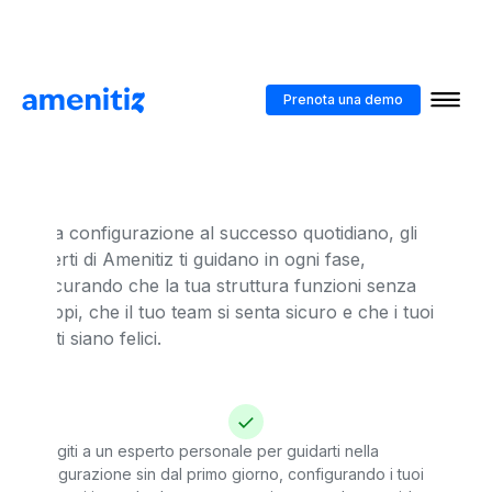
Siamo con te in ogni
Prenota una demo
fase del processo
Dalla configurazione al successo quotidiano, gli
esperti di Amenitiz ti guidano in ogni fase,
assicurando che la tua struttura funzioni senza
intoppi, che il tuo team si senta sicuro e che i tuoi
ospiti siano felici.
Rivolgiti a un esperto personale per guidarti nella
configurazione sin dal primo giorno, configurando i tuoi