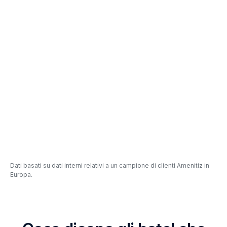
75 ore
4,6/5
Dati basati su dati interni relativi a un campione di clienti Amenitiz in
Europa.