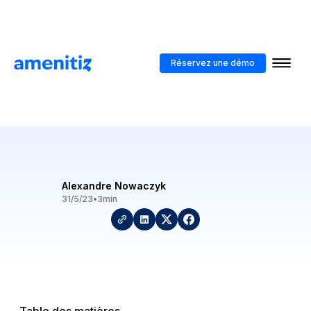
Blog
>
Guide Pour Booster Le Taux De Réservation d'Airbnb
Réservez une démo
Guide Pour Booster Le Taux
De Réservation d'Airbnb
Alexandre Nowaczyk
31/5/23
•
3
min