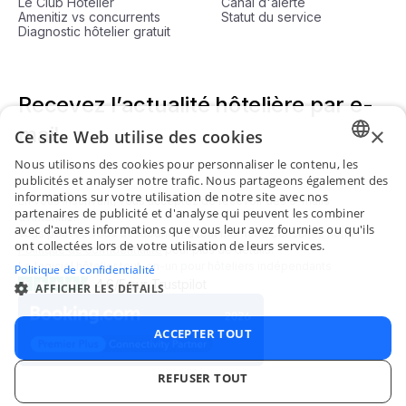
Le Club Hôtelier
Canal d'alerte
Amenitiz vs concurrents
Statut du service
Diagnostic hôtelier gratuit
Recevez l’actualité hôtelière par e-
mail
×
Ce site Web utilise des cookies
Nous utilisons des cookies pour personnaliser le contenu, les
ENGLI
publicités et analyser notre trafic. Nous partageons également des
informations sur votre utilisation de notre site avec nos
En vous inscrivant, vous acceptez de recevoir des e-mails
FRENC
partenaires de publicité et d'analyse qui peuvent les combiner
d'Amenitiz.
avec d'autres informations que vous leur avez fournies ou qu'ils
Vous pouvez vous désabonner à tout moment. Consultez notre
SPANI
ont collectées lors de votre utilisation de leurs services.
Politique de confidentialité
pour plus de détails.
Le logiciel hôtelier tout-en-un pour hôteliers indépendants
ITALIA
Politique de confidentialité
4.6/5 sur Trustpilot
AFFICHER LES DÉTAILS
PORTU
ACCEPTER TOUT
REFUSER TOUT