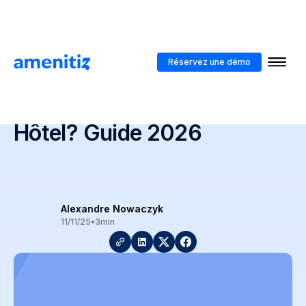
Blog
>
Comment Est l'Organigramme d'Un Hôtel? Guide 2026
Réservez une démo
Comment Est
l'Organigramme d'Un
Hôtel? Guide 2026
Alexandre Nowaczyk
11/11/25
•
3
min