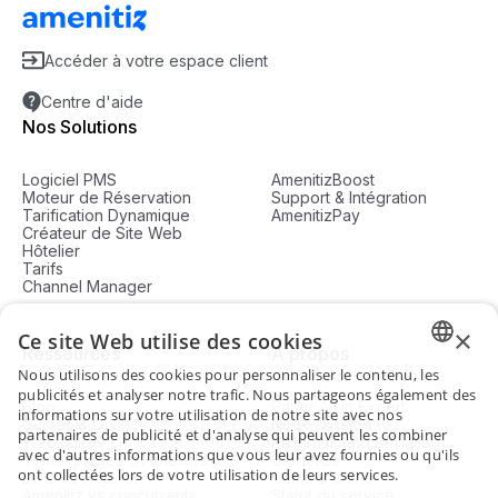
Accéder à votre espace client
Centre d'aide
Nos Solutions
Logiciel PMS
AmenitizBoost
Moteur de Réservation
Support & Intégration
Tarification Dynamique
AmenitizPay
Créateur de Site Web
Hôtelier
Tarifs
Channel Manager
×
Ce site Web utilise des cookies
Ressources
À propos
Nous utilisons des cookies pour personnaliser le contenu, les
ENGLI
publicités et analyser notre trafic. Nous partageons également des
Blog
Parler À Un Expert
informations sur votre utilisation de notre site avec nos
Guides & Outils
Notre Mission
FRENC
partenaires de publicité et d'analyse qui peuvent les combiner
Webinaires
Programme d'Affiliation
avec d'autres informations que vous leur avez fournies ou qu'ils
Témoignages d’Hôteliers
Carrières
SPANI
ont collectées lors de votre utilisation de leurs services.
Le Club Hôtelier
Canal d'alerte
Amenitiz vs concurrents
Statut du service