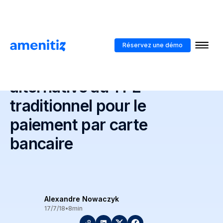
Blog
>
Hôteliers indépendants : alternative au TPE traditionnel pour le
paiement par carte bancaire
Réservez une démo
Hôteliers indépendants :
alternative au TPE
traditionnel pour le
paiement par carte
bancaire
Alexandre Nowaczyk
17/7/18
•
8
min