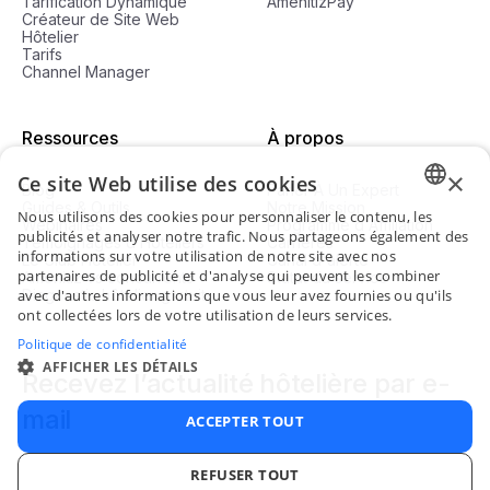
Tarification Dynamique
AmenitizPay
Créateur de Site Web
Hôtelier
Tarifs
Channel Manager
Ressources
À propos
×
Ce site Web utilise des cookies
Blog
Parler À Un Expert
Guides & Outils
Notre Mission
Nous utilisons des cookies pour personnaliser le contenu, les
Webinaires
Programme d'Affiliation
ENGLI
publicités et analyser notre trafic. Nous partageons également des
Témoignages d’Hôteliers
Carrières
informations sur votre utilisation de notre site avec nos
Le Club Hôtelier
Canal d'alerte
FRENC
partenaires de publicité et d'analyse qui peuvent les combiner
Amenitiz vs concurrents
Statut du service
avec d'autres informations que vous leur avez fournies ou qu'ils
Diagnostic hôtelier gratuit
SPANI
ont collectées lors de votre utilisation de leurs services.
ITALIA
Politique de confidentialité
AFFICHER LES DÉTAILS
Recevez l’actualité hôtelière par e-
PORTU
mail
ACCEPTER TOUT
REFUSER TOUT