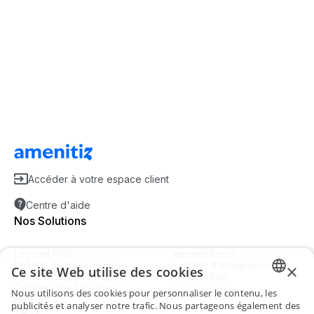
Accéder à votre espace client
Centre d'aide
Nos Solutions
Logiciel PMS
AmenitizBoost
Moteur de Réservation
Support & Intégration
×
Ce site Web utilise des cookies
Tarification Dynamique
AmenitizPay
Créateur de Site Web
Nous utilisons des cookies pour personnaliser le contenu, les
Hôtelier
ENGLI
publicités et analyser notre trafic. Nous partageons également des
Tarifs