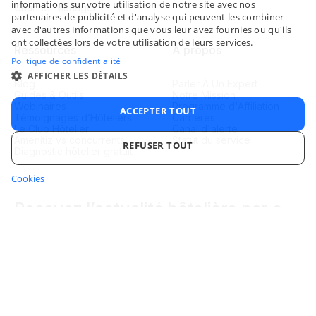
informations sur votre utilisation de notre site avec nos
Channel Manager
FRENC
partenaires de publicité et d'analyse qui peuvent les combiner
avec d'autres informations que vous leur avez fournies ou qu'ils
SPANI
ont collectées lors de votre utilisation de leurs services.
Ressources
À propos
ITALIA
Politique de confidentialité
AFFICHER LES DÉTAILS
Blog
Parler À Un Expert
PORTU
Guides & Outils
Notre Mission
Webinaires
Programme d'Affiliation
ACCEPTER TOUT
Témoignages d’Hôteliers
Carrières
Le Club Hôtelier
Canal d'alerte
Amenitiz vs concurrents
Statut du service
REFUSER TOUT
Diagnostic hôtelier gratuit
Cookies
STRICTEMENT NÉCESSAIRES
PERFORMANCE
Recevez l’actualité hôtelière par e-
CIBLAGE
FONCTIONNALITÉ
mail
NON CLASSIFIÉS
En vous inscrivant, vous acceptez de recevoir des e-mails
d'Amenitiz.
Strictement nécessaires
Performance
Ciblage
Vous pouvez vous désabonner à tout moment. Consultez notre