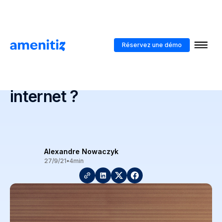
Blog
>
Pourquoi un hôtel doit-il avoir un site web sur internet ?
Réservez une démo
Pourquoi un hôtel doit-il
avoir un site web sur
internet ?
Alexandre Nowaczyk
27/9/21
•
4
min