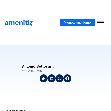
Blog
>
Amenitiz: Il nostro impegno per l'ambiente
Prenota una demo
Amenitiz: Il nostro impegno
per l'ambiente
Antonio Sottosanti
21/9/20
•
3
min