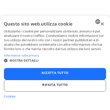
×
Questo sito web utilizza cookie
Utilizziamo i cookie per personalizzare contenuti, annunci e per
ENGLI
analizzare il nostro traffico. Condividiamo inoltre informazioni sul
tuo utilizzo del nostro sito con i nostri partner pubblicitari e di
FRENC
analisi che potrebbero combinarle con altre informazioni che hai
fornito loro o che hanno raccolto dal tuo utilizzo dei loro servizi.
SPANI
Informativa sulla privacy
ITALIA
MOSTRA DETTAGLI
PORTU
ACCETTA TUTTO
RIFIUTA TUTTO
Cookies
STRETTAMENTE NECESSARI
PERFORMANCE
TARGETING
FUNZIONALITÀ