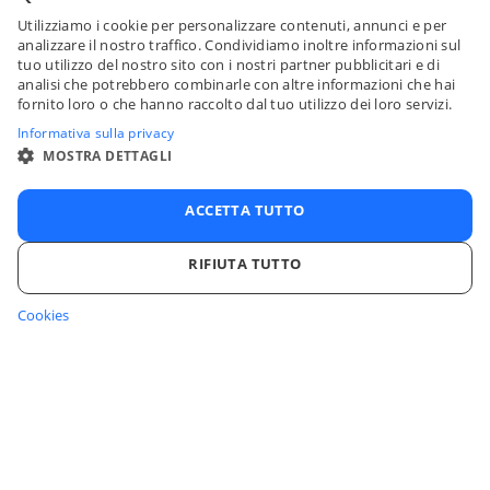
Utilizziamo i cookie per personalizzare contenuti, annunci e per
ENGLI
analizzare il nostro traffico. Condividiamo inoltre informazioni sul
tuo utilizzo del nostro sito con i nostri partner pubblicitari e di
FRENC
analisi che potrebbero combinarle con altre informazioni che hai
fornito loro o che hanno raccolto dal tuo utilizzo dei loro servizi.
SPANI
Informativa sulla privacy
ITALIA
MOSTRA DETTAGLI
PORTU
ACCETTA TUTTO
RIFIUTA TUTTO
Cookies
STRETTAMENTE NECESSARI
PERFORMANCE
TARGETING
FUNZIONALITÀ
NON CLASSIFICATI
Accedi al tuo account