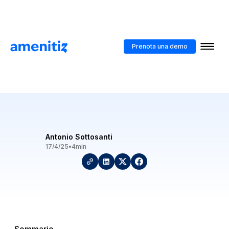
Blog
>
Creare offerte adatte alle famiglie
Prenota una demo
Creare offerte adatte alle
famiglie
Antonio Sottosanti
17/4/25
•
4
min