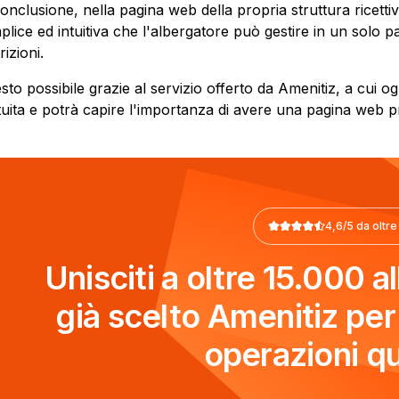
conclusione, nella pagina web della propria struttura ricett
plice ed intuitiva che l'albergatore può gestire in un solo p
rizioni.
sto possibile grazie al servizio offerto da Amenitiz, a cui 
tuita e potrà capire l'importanza di avere una pagina web p
4,6/5 da oltre
Unisciti a oltre 15.000 
già scelto Amenitiz per 
operazioni qu