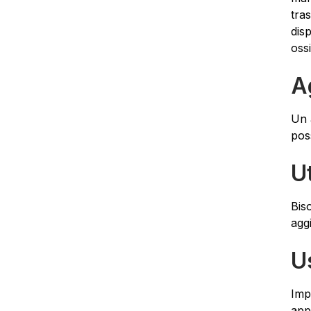
tras
dis
oss
A
Un 
poss
U
Bis
agg
U
Imp
app