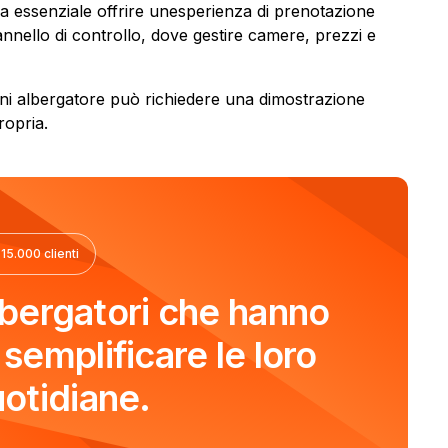
iva essenziale offrire unesperienza di prenotazione
annello di controllo, dove gestire camere, prezzi e
ogni albergatore può richiedere una dimostrazione
ropria.
 15.000 clienti
albergatori che hanno
semplificare le loro
otidiane.