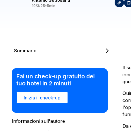
Antonio Sottosanti
19/3/25
•
5
min
Sommario
Il 
inn
Fai un check-up gratuito del
que
tuo hotel in 2 minuti
Qui
Inizia il check-up
com
l'o
fun
Informazioni sull'autore
Da 