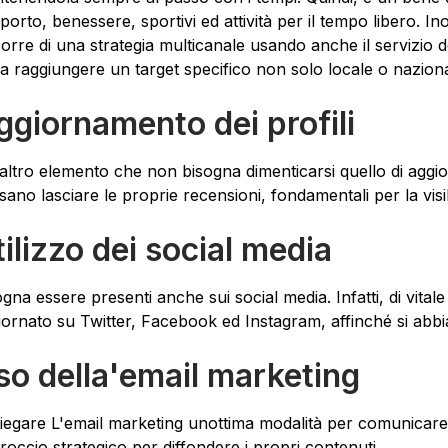
porto, benessere, sportivi ed attività per il tempo libero. Inol
porre di una strategia multicanale usando anche il servizio de
ia raggiungere un target specifico non solo locale o nazion
ggiornamento dei profili
altro elemento che non bisogna dimenticarsi quello di aggiorna
ano lasciare le proprie recensioni, fondamentali per la visibi
tilizzo dei social media
ogna essere presenti anche sui social media. Infatti, di vital
iornato su Twitter, Facebook ed Instagram, affinché si abbia
so della'email marketing
iegare L'email marketing unottima modalità per comunicare 
roccio strategico per diffondere i propri contenuti.