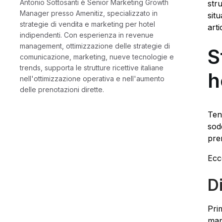
Antonio Sottosanti è Senior Marketing Growth
str
Manager presso Amenitiz, specializzato in
sit
strategie di vendita e marketing per hotel
arti
indipendenti. Con esperienza in revenue
management, ottimizzazione delle strategie di
S
comunicazione, marketing, nueve tecnologie e
trends, supporta le strutture ricettive italiane
h
nell'ottimizzazione operativa e nell'aumento
delle prenotazioni dirette.
Tene
sodd
pre
Ecc
Di
Pri
man