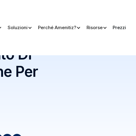
Soluzioni
Perché Amenitiz?
Risorse
Prezzi
r Hotel
to Di
ne Per