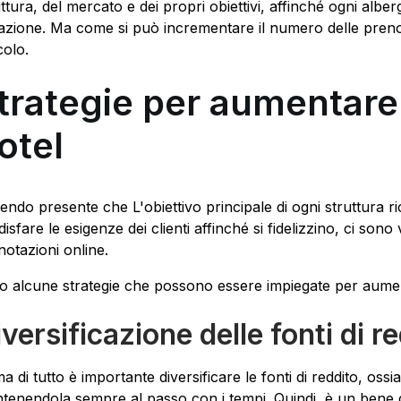
uttura, del mercato e dei propri obiettivi, affinché ogni alb
uazione. Ma come si può incrementare il numero delle preno
colo.
trategie per aumentare 
otel
ndo presente che L'obiettivo principale di ogni struttura rice
isfare le esigenze dei clienti affinché si fidelizzino, ci sono
notazioni online.
o alcune strategie che possono essere impiegate per aument
versificazione delle fonti di r
ma di tutto è importante diversificare le fonti di reddito, os
tenendola sempre al passo con i tempi. Quindi, è un bene diver