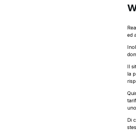
w
Rea
ed a
Ino
dom
Il 
la 
ris
Qui
tari
uno 
Di 
ste