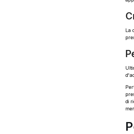
C
La 
pre
P
Ult
d'a
Per
pre
di 
mer
P