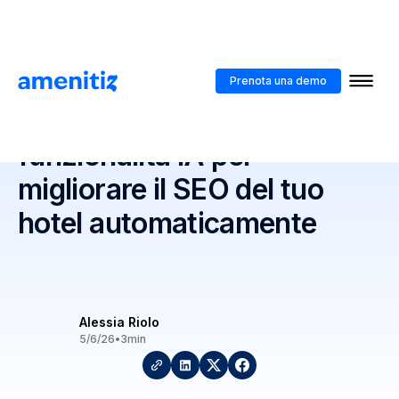
Blog
>
What's new #1: 2 nuove funzionalità IA per migliorare il SEO del
tuo hotel automaticamente
Prenota una demo
What's new #1: 2 nuove
funzionalità IA per
migliorare il SEO del tuo
hotel automaticamente
Alessia Riolo
5/6/26
•
3
min