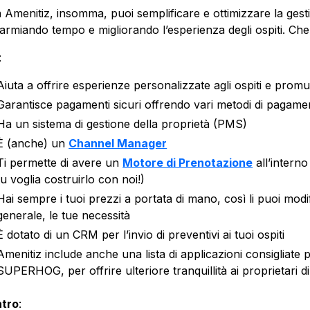
 Amenitiz, insomma, puoi semplificare e ottimizzare la ges
parmiando tempo e migliorando l’esperienza degli ospiti. Ch
:
Aiuta a offrire esperienze personalizzate agli ospiti e promu
Garantisce pagamenti sicuri offrendo vari metodi di pagame
Ha un sistema di gestione della proprietà (PMS)
È (anche) un
Channel Manager
Ti permette di avere un
Motore di Prenotazione
all’interno
tu voglia costruirlo con noi!)
Hai sempre i tuoi prezzi a portata di mano, così li puoi modifi
generale, le tue necessità
È dotato di un CRM per l’invio di preventivi ai tuoi ospiti
Amenitiz include anche una lista di applicazioni consigliate p
SUPERHOG, per offrire ulteriore tranquillità ai proprietari di
tro
: