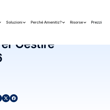
Soluzioni
Perché Amenitiz?
Risorse
Prezzi
26
Per Gestire
6