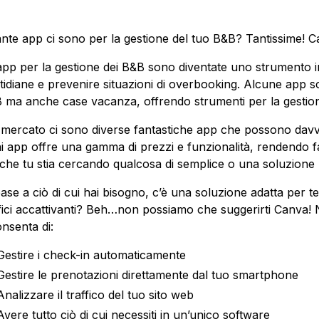
nte app ci sono per la gestione del tuo B&B? Tantissime! C
app per la gestione dei B&B sono diventate uno strumento ind
tidiane e prevenire situazioni di overbooking. Alcune app s
 ma anche case vacanza, offrendo strumenti per la gestione 
 mercato ci sono diverse fantastiche app che possono davvero
i app offre una gamma di prezzi e funzionalità, rendendo fac
 che tu stia cercando qualcosa di semplice o una soluzione 
base a ciò di cui hai bisogno, c’è una soluzione adatta per 
fici accattivanti? Beh…non possiamo che suggerirti Canva! 
onsenta di:
Gestire i check-in automaticamente
Gestire le prenotazioni direttamente dal tuo smartphone
Analizzare il traffico del tuo sito web
Avere tutto ciò di cui necessiti in un’unico software