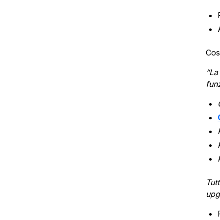
Cos
“La
funz
Tut
upg