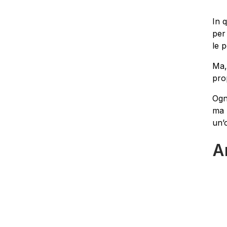
In 
per
le 
Ma,
pro
Ogn
ma 
un’
Am