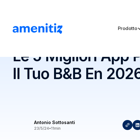
Prodotto
Blog
>
Le 5 Migliori App Per Gestire Il Tuo B&B En 20
Le 5 Migliori App 
Il Tuo B&B En 202
Antonio Sottosanti
23/5/24
•
11
min