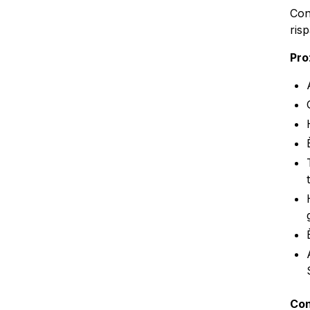
Con
ris
Pro
Con