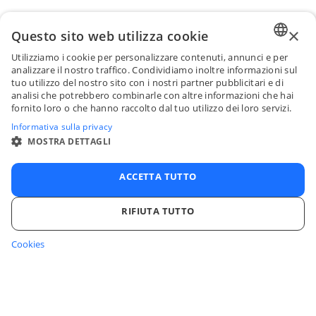
×
Questo sito web utilizza cookie
Utilizziamo i cookie per personalizzare contenuti, annunci e per
ENGLI
analizzare il nostro traffico. Condividiamo inoltre informazioni sul
tuo utilizzo del nostro sito con i nostri partner pubblicitari e di
FRENC
analisi che potrebbero combinarle con altre informazioni che hai
fornito loro o che hanno raccolto dal tuo utilizzo dei loro servizi.
SPANI
Informativa sulla privacy
ITALIA
MOSTRA DETTAGLI
PORTU
ACCETTA TUTTO
RIFIUTA TUTTO
Cookies
STRETTAMENTE NECESSARI
PERFORMANCE
TARGETING
FUNZIONALITÀ
NON CLASSIFICATI