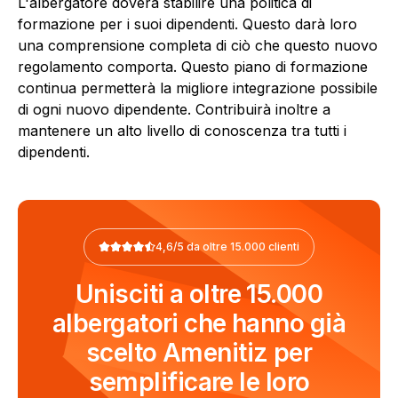
L'albergatore doverà stabilire una politica di
formazione per i suoi dipendenti. Questo darà loro
una comprensione completa di ciò che questo nuovo
regolamento comporta. Questo piano di formazione
continua permetterà la migliore integrazione possibile
di ogni nuovo dipendente. Contribuirà inoltre a
mantenere un alto livello di conoscenza tra tutti i
dipendenti.
4,6/5 da oltre 15.000 clienti
Unisciti a oltre 15.000
albergatori che hanno già
scelto Amenitiz per
semplificare le loro