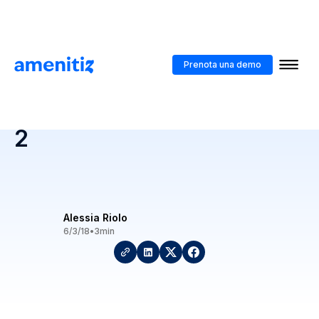
Blog
>
L'impatto del GDPR nel settore alberghiero - parte 2
Prenota una demo
L'impatto del GDPR nel
settore alberghiero - parte
2
Alessia Riolo
6/3/18
•
3
min