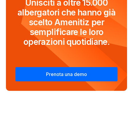
Unisciti a oltre 15.000
albergatori che hanno già
scelto Amenitiz per
semplificare le loro
operazioni quotidiane.
Prenota una demo