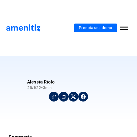
Blog
>
Perché il forecast alberghiero è importante
Prenota una demo
Perché il forecast
alberghiero è importante
Alessia Riolo
26/1/22
•
3
min