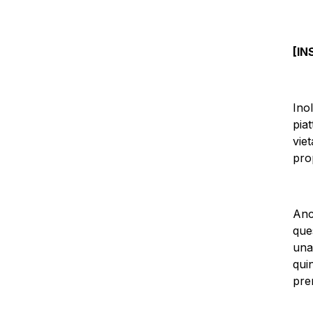
[I
Ino
piat
vie
pro
Anc
que
una
qui
pre