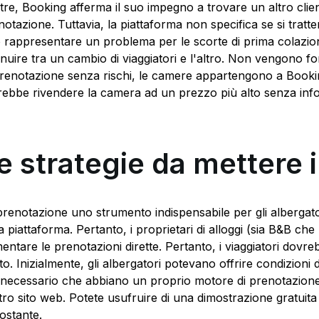
ltre, Booking afferma il suo impegno a trovare un altro clien
notazione. Tuttavia, la piattaforma non specifica se si tratte
 rappresentare un problema per le scorte di prima colazion
nuire tra un cambio di viaggiatori e l'altro. Non vengono forni
prenotazione senza rischi, le camere appartengono a Booking
rebbe rivendere la camera ad un prezzo più alto senza info
e strategie da mettere i
prenotazione uno strumento indispensabile per gli albergato
la piattaforma. Pertanto, i proprietari di alloggi (sia B&B c
entare le prenotazioni dirette. Pertanto, i viaggiatori dovr
o. Inizialmente, gli albergatori potevano offrire condizioni di
 necessario che abbiano un proprio motore di prenotazione.
tro sito web. Potete usufruire di una dimostrazione gratuita
tostante.