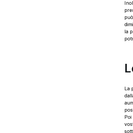
Ino
pre
può
dimi
la 
pot
L
La 
dal
aum
post
Poi
vos
sot