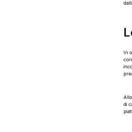
dal
L
In 
con
inc
pre
All
di 
pia