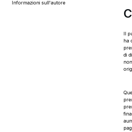
Informazioni sull'autore
C
Il 
ha 
pre
di 
non
ori
Que
pre
pre
fin
aum
pag