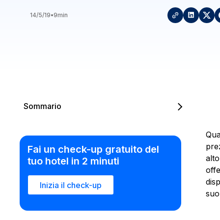
14/5/19
•
9
min
Sommario
Qua
pre
Fai un check-up gratuito del
alt
tuo hotel in 2 minuti
off
dis
Inizia il check-up
suo