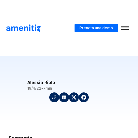
Blog
>
Quanto costa costruire un hotel?
Prenota una demo
Quanto costa costruire un
hotel?
Alessia Riolo
19/4/22
•
7
min