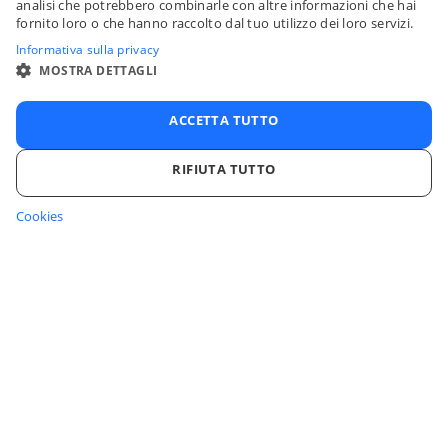
analisi che potrebbero combinarle con altre informazioni che hai
fornito loro o che hanno raccolto dal tuo utilizzo dei loro servizi.
SPANI
Informativa sulla privacy
ITALIA
MOSTRA DETTAGLI
PORTU
ACCETTA TUTTO
RIFIUTA TUTTO
Cookies
STRETTAMENTE NECESSARI
PERFORMANCE
TARGETING
FUNZIONALITÀ
NON CLASSIFICATI
Accedi al tuo account
Centro assistenza
Strettamente necessari
Performance
Targeting
Funzionalità
Le Nostre Soluzioni
Non classificati