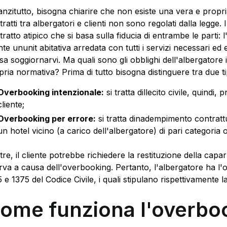
anzitutto, bisogna chiarire che non esiste una vera e propr
ratti tra albergatori e clienti non sono regolati dalla legge. 
tratto atipico che si basa sulla fiducia di entrambe le parti: 
nte ununit abitativa arredata con tutti i servizi necessari ed 
sa soggiornarvi. Ma quali sono gli obblighi dell'albergatore
pria normativa? Prima di tutto bisogna distinguere tra due t
Overbooking intenzionale:
si tratta dillecito civile, quindi
cliente;
Overbooking per errore:
si tratta dinadempimento contrattu
un hotel vicino (a carico dell'albergatore) di pari categoria 
ltre, il cliente potrebbe richiedere la restituzione della ca
erva a causa dell'overbooking. Pertanto, l'albergatore ha l'obb
5 e 1375 del Codice Civile, i quali stipulano rispettivamente 
ome funziona l'overbo