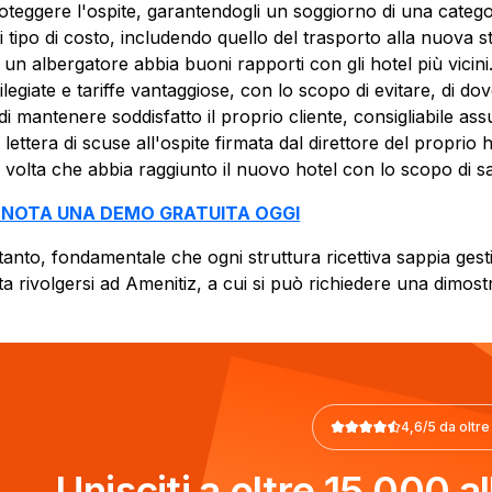
roteggere l'ospite, garantendogli un soggiorno di una categ
i tipo di costo, includendo quello del trasporto alla nuova 
 un albergatore abbia buoni rapporti con gli hotel più vicini
ilegiate e tariffe vantaggiose, con lo scopo di evitare, di do
i di mantenere soddisfatto il proprio cliente, consigliabile
 lettera di scuse all'ospite firmata dal direttore del proprio
 volta che abbia raggiunto il nuovo hotel con lo scopo di s
ENOTA UNA DEMO GRATUITA OGGI
tanto, fondamentale che ogni struttura ricettiva sappia gest
ta rivolgersi ad Amenitiz, a cui si può richiedere una dimost
4,6/5 da oltre
Unisciti a oltre 15.000 