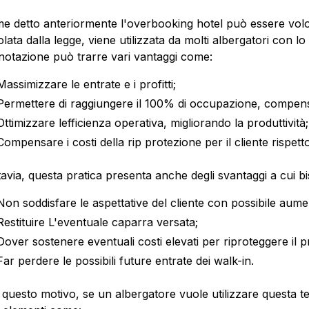
e detto anteriormente l'overbooking hotel può essere volo
lata dalla legge, viene utilizzata da molti albergatori con lo
notazione può trarre vari vantaggi come:
Massimizzare le entrate e i profitti;
Permettere di raggiungere il 100% di occupazione, compensa
Ottimizzare lefficienza operativa, migliorando la produttività;
Compensare i costi della rip protezione per il cliente rispett
tavia, questa pratica presenta anche degli svantaggi a cui b
Non soddisfare le aspettative del cliente con possibile aume
Restituire L'eventuale caparra versata;
Dover sostenere eventuali costi elevati per riproteggere il pr
Far perdere le possibili future entrate dei walk-in.
 questo motivo, se un albergatore vuole utilizzare questa t