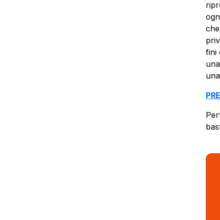
rip
ogn
che
priv
fin
una
una
PR
Per
bas