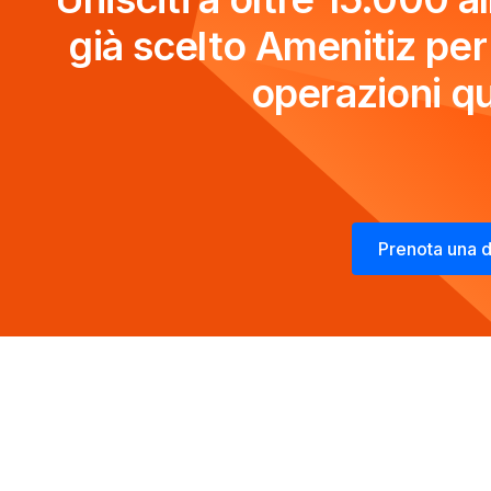
già scelto Amenitiz per 
operazioni qu
Prenota una