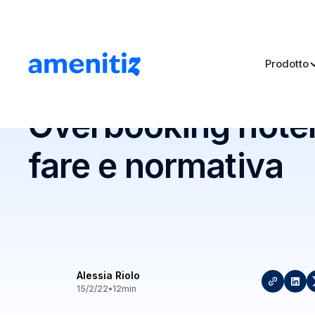
Prodotto
Blog
>
Overbooking hotel: cosa fare e normativa
Overbooking hotel
fare e normativa
Alessia Riolo
15/2/22
•
12
min