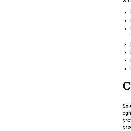
var
C
Se 
ogn
pro
pre