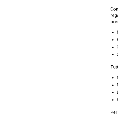
Com
rego
pre
Tut
Per