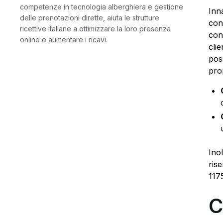
competenze in tecnologia alberghiera e gestione
Inn
delle prenotazioni dirette, aiuta le strutture
cont
ricettive italiane a ottimizzare la loro presenza
con
online e aumentare i ricavi.
clie
pos
pro
Ino
ris
117
C