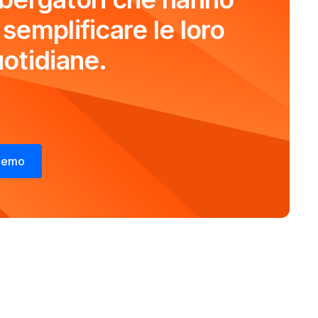
semplificare le loro
otidiane.
 demo