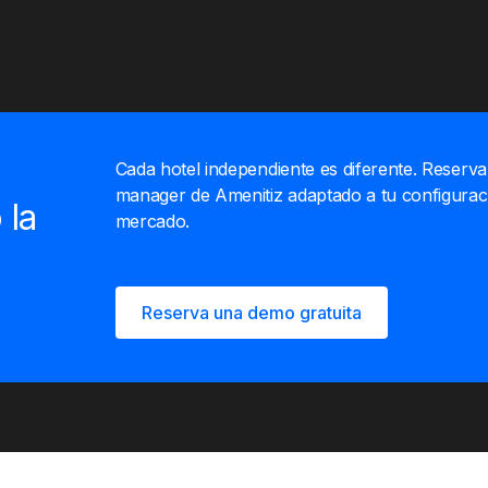
idioma nativo y una platafor
hoteleros en estos mercados
Cada hotel independiente es diferente. Reserv
manager de Amenitiz adaptado a tu configuració
 la
mercado.
Reserva una demo gratuita