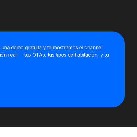
ma diseñada en torno a cómo trabajan realmente los
.
a una demo gratuita y te mostramos el channel
n real — tus OTAs, tus tipos de habitación, y tu