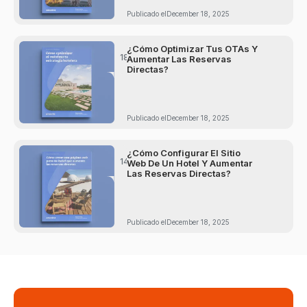
Publicado el
December 18, 2025
min
¿Cómo Optimizar Tus OTAs Y
18
de
Aumentar Las Reservas
lectura
Directas?
Publicado el
December 18, 2025
min
¿Cómo Configurar El Sitio
14
de
Web De Un Hotel Y Aumentar
lectura
Las Reservas Directas?
Publicado el
December 18, 2025