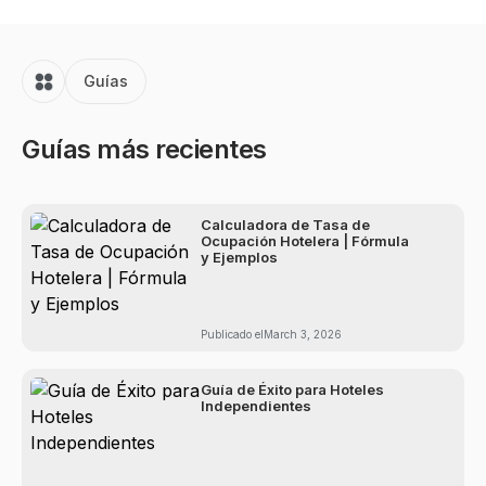
Guías
Guías más recientes
min
Calculadora de Tasa de
7
de
Ocupación Hotelera | Fórmula
lectura
y Ejemplos
Publicado el
March 3, 2026
min
Guía de Éxito para Hoteles
8
de
Independientes
lectura