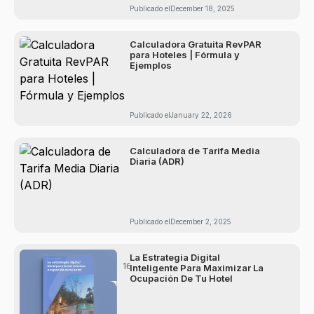
Publicado el
December 18, 2025
min
Calculadora Gratuita RevPAR
7
de
para Hoteles | Fórmula y
lectura
Ejemplos
Publicado el
January 22, 2026
min
Calculadora de Tarifa Media
6
de
Diaria (ADR)
lectura
Publicado el
December 2, 2025
min
La Estrategia Digital
16
de
Inteligente Para Maximizar La
lectura
Ocupación De Tu Hotel