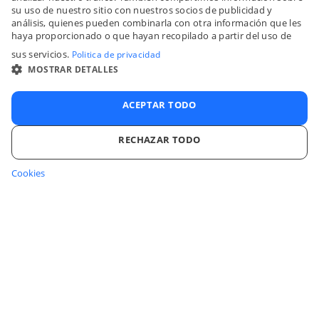
su uso de nuestro sitio con nuestros socios de publicidad y
FRENC
análisis, quienes pueden combinarla con otra información que les
haya proporcionado o que hayan recopilado a partir del uso de
SPANI
sus servicios.
Politica de privacidad
ITALIA
MOSTRAR DETALLES
PORTU
ACEPTAR TODO
RECHAZAR TODO
Cookies
COOKIES ESTRICTAMENTE NECESARIAS
COOKIES DE RENDIMIENTO
COOKIES DE PREFERENCIAS
Inicia sesión en tu cuenta
COOKIES DE FUNCIONALIDAD
Centro de ayuda
COOKIES NO CLASIFICADAS
Nuestras Soluciones