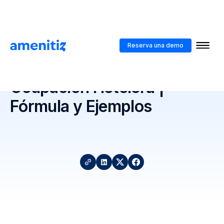
Herramientas y
>
Calculadora de Tasa de Ocupación Hotelera |
guías
Fórmula y Ejemplos
Reserva una demo
Calculadora de Tasa de
Ocupación Hotelera |
Fórmula y Ejemplos