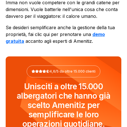
Imma non vuole competere con le grandi catene per
dimensioni. Vuole batterle nell'unica cosa che conta
davvero per il viaggiatore: il calore umano.
Se desideri semplificare anche la gestione della tua
proprietà, fai clic qui per prenotare una
demo
gratuita
accanto agli esperti di Amenitiz.
4,6/5 da oltre 15.000 clienti
Unisciti a oltre 15.000
albergatori che hanno già
scelto Amenitiz per
semplificare le loro
operazioni quotidiane.