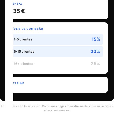
MENSAL
135 €
NÍVEIS DE COMISSÃO
15%
1-5 clientes
20%
6-15 clientes
25%
16+ clientes
DETALHE
Estimativas a título indicativo. Comissões pagas trimestralmente sobre subscrições
ativas confirmadas.