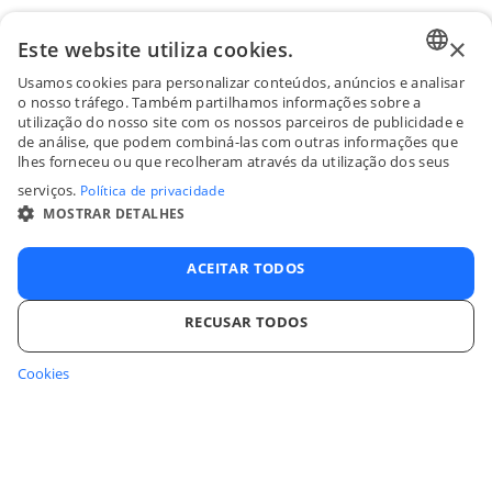
×
Este website utiliza cookies.
Usamos cookies para personalizar conteúdos, anúncios e analisar
ENGLI
o nosso tráfego. Também partilhamos informações sobre a
utilização do nosso site com os nossos parceiros de publicidade e
FRENC
de análise, que podem combiná-las com outras informações que
lhes forneceu ou que recolheram através da utilização dos seus
SPANI
serviços.
Política de privacidade
ITALIA
MOSTRAR DETALHES
PORTU
ACEITAR TODOS
RECUSAR TODOS
Cookies
ESTRITAMENTE NECESSÁRIOS
DESEMPENHO
SEGMENTAÇÃO
FUNCIONALIDADE
NÃO CLASSIFICADOS