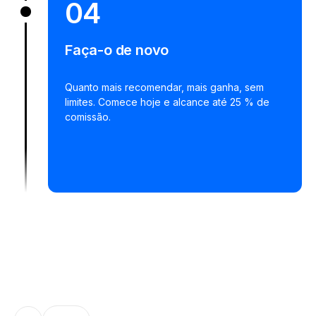
04
Faça-o de novo
Quanto mais recomendar, mais ganha, sem
limites. Comece hoje e alcance até 25 % de
comissão.