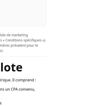
pilote de marketing
s « Conditions spécifiques »).
rnières prévalent pour le
iz.
ilote
érique. Il comprend :
dans un CPA convenu,
s