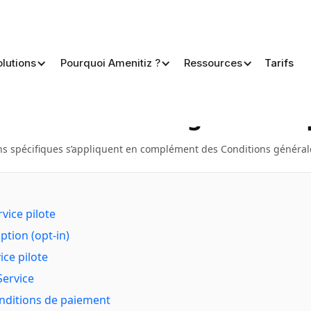
olutions
Pourquoi Amenitiz ?
Ressources
Tarifs
ns Générales Spécifiques 
lote de Marketing Numéri
ns spécifiques s’appliquent en complément des Conditions générale
vice pilote
ption (opt-in)
ice pilote
Service
nditions de paiement