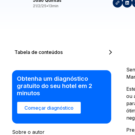
João Quintas
21/2/25
•
13
min
Tabela de conteúdos
Sen
Man
Obtenha um diagnóstico
gratuito do seu hotel em 2
Est
minutos
ou 
par
Começar diagnóstico
óti
neg
Pre
Sobre o autor