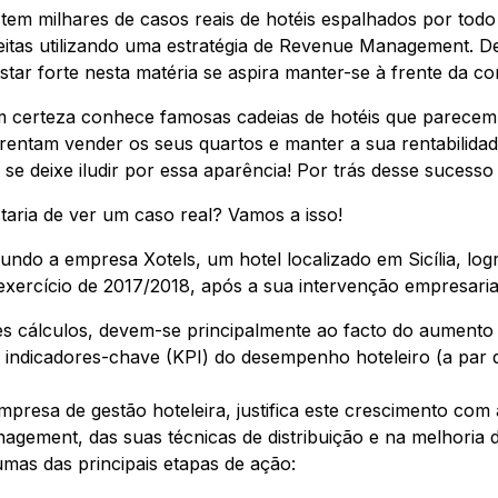
stem milhares de casos reais de hotéis espalhados por t
eitas utilizando uma estratégia de Revenue Management. De
star forte nesta matéria se aspira manter-se à frente da co
 certeza conhece famosas cadeias de hotéis que parecem d
rentam vender os seus quartos e manter a sua rentabilida
 se deixe iludir por essa aparência! Por trás desse sucesso 
taria de ver um caso real? Vamos a isso!
undo a empresa Xotels, um hotel localizado em Sicília, l
exercício de 2017/2018, após a sua intervenção empresaria
es cálculos, devem-se principalmente ao facto do aumento d
s indicadores-chave (KPI) do desempenho hoteleiro (a pa
mpresa de gestão hoteleira, justifica este crescimento c
agement, das suas técnicas de distribuição e na melhoria de
umas das principais etapas de ação: