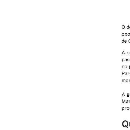
O d
opo
de 
A r
pas
no 
Par
mon
A
g
Mar
pro
Q