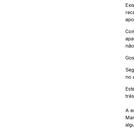
Exi
rec
apo
Com
apa
não
Gos
Seg
no 
Est
trê
A e
Man
alg