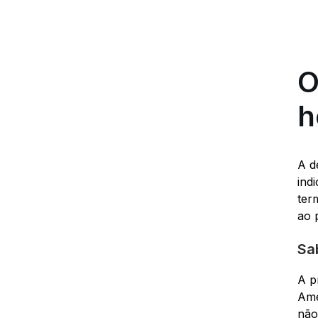
O
h
A d
ind
ter
ao 
Sab
A p
Ame
não