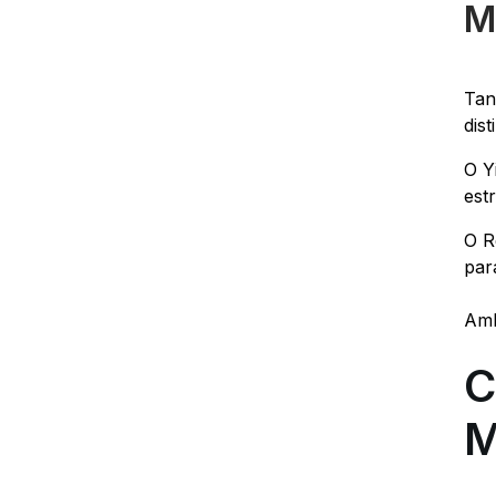
M
Tan
dist
O Y
est
O R
par
Amb
C
M