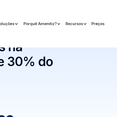
oluções
Porquê Amenitiz?
Recursos
Preços
do seu lucro
s na
te 30% do