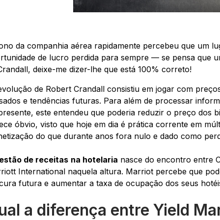
ono da companhia aérea rapidamente percebeu que um lug
rtunidade de lucro perdida para sempre — se pensa que um
Crandall, deixe-me dizer-lhe que está 100% correto!
evolução de Robert Crandall consistiu em jogar com preço
sados e tendências futuras. Para além de processar infor
presente, este entendeu que poderia reduzir o preço dos bi
ece óbvio, visto que hoje em dia é prática corrente em múl
etização do que durante anos fora nulo e dado como perda
estão de receitas
na hotelaria
nasce do encontro entre Cr
riott International naquela altura. Marriot percebe que pod
cura futura e aumentar a taxa de ocupação dos seus hotéis
ual a diferença entre Yield 