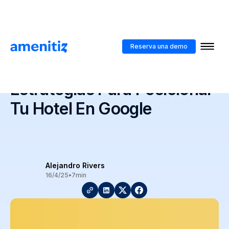
Blog
>
SEO Para Hoteles: 7 Estrategias Para Posicionar Tu Hotel En
Google
Reserva una demo
SEO Para Hoteles: 7
Estrategias Para Posicionar
Tu Hotel En Google
Alejandro Rivers
16/4/25
•
7
min