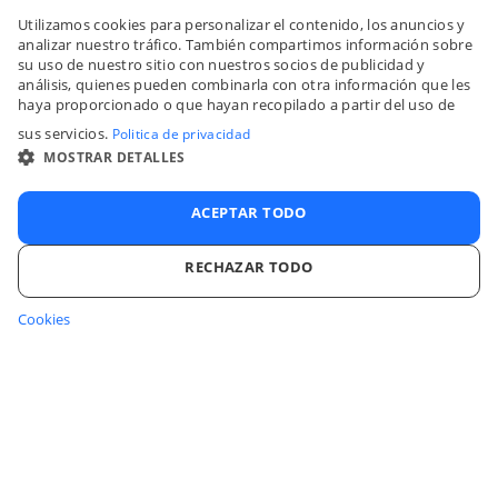
Utilizamos cookies para personalizar el contenido, los anuncios y
ENGLI
analizar nuestro tráfico. También compartimos información sobre
su uso de nuestro sitio con nuestros socios de publicidad y
FRENC
análisis, quienes pueden combinarla con otra información que les
haya proporcionado o que hayan recopilado a partir del uso de
SPANI
sus servicios.
Politica de privacidad
ITALIA
MOSTRAR DETALLES
PORTU
ACEPTAR TODO
RECHAZAR TODO
Cookies
COOKIES ESTRICTAMENTE NECESARIAS
COOKIES DE RENDIMIENTO
COOKIES DE PREFERENCIAS
Inicia sesión en tu cuenta
COOKIES DE FUNCIONALIDAD