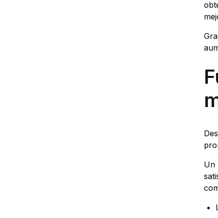
obt
mej
Gra
aum
F
m
Des
pro
Un 
sat
com