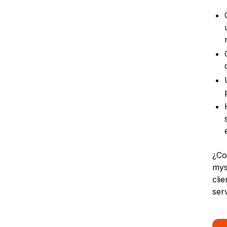
¿Co
mys
cli
serv