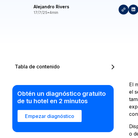
Alejandro Rivers
17/7/25
•
4
min
Tabla de contenido
El 
el 
Obtén un diagnóstico gratuito
tam
de tu hotel en 2 minutos
exp
cont
Empezar diagnóstico
Dis
o d