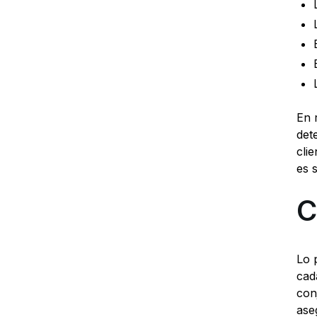
En 
det
cli
es 
C
Lo 
cad
con
ase