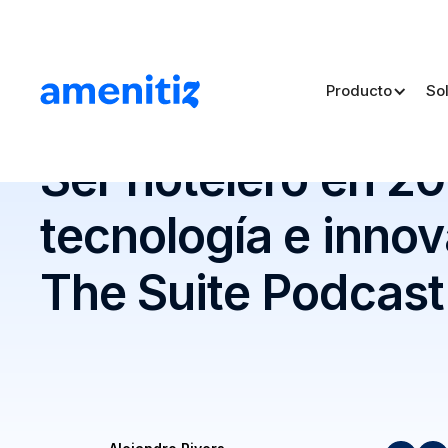
Producto
So
Blog
>
Ser hotelero en 2025: retos, tecnología e innov
Ser hotelero en 20
tecnología e innov
The Suite Podcast