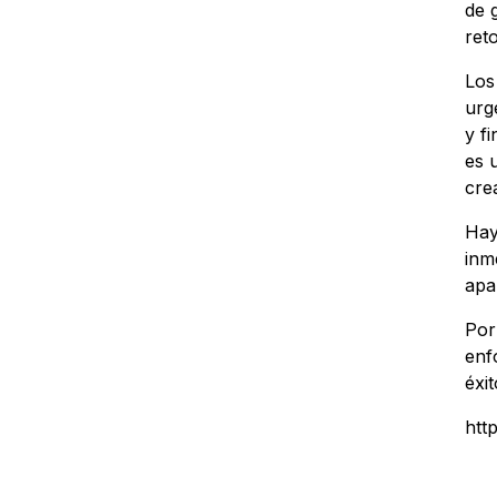
de 
ret
Los
urg
y f
es 
cre
Hay
inm
apa
Por
enf
éxit
htt