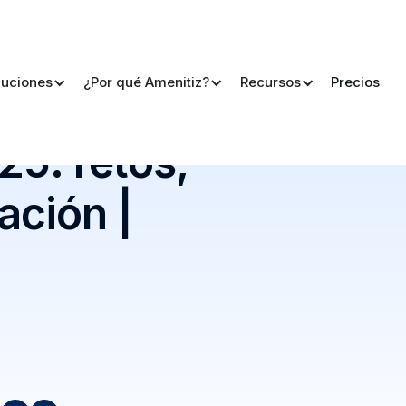
luciones
¿Por qué Amenitiz?
Recursos
Precios
ación | The Suite Podcast
25: retos,
ación |