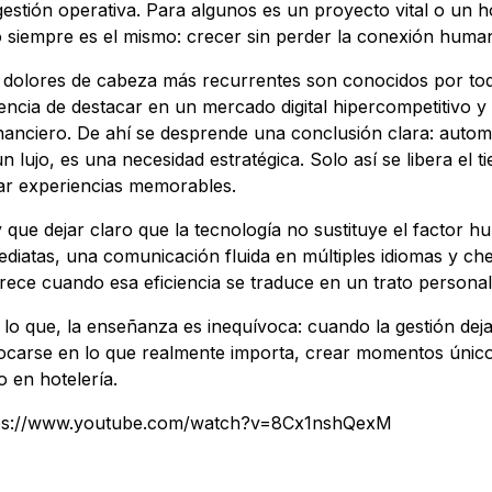
gestión operativa. Para algunos es un proyecto vital o un h
o siempre es el mismo: crecer sin perder la conexión huma
 dolores de cabeza más recurrentes son conocidos por tod
encia de destacar en un mercado digital hipercompetitivo y 
inanciero. De ahí se desprende una conclusión clara: autom
un lujo, es una necesidad estratégica. Solo así se libera el 
ar experiencias memorables.
 que dejar claro que la tecnología no sustituye el factor h
ediatas, una comunicación fluida en múltiples idiomas y ch
rece cuando esa eficiencia se traduce en un trato personal 
 lo que, la enseñanza es inequívoca: cuando la gestión deja
ocarse en lo que realmente importa, crear momentos único
o en hotelería.
ps://www.youtube.com/watch?v=8Cx1nshQexM