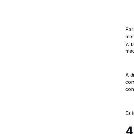
Par
man
y, 
med
A d
com
con
Es 
4