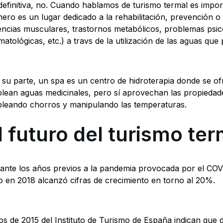
definitiva, no. Cuando hablamos de turismo termal es import
mero es un lugar dedicado a la rehabilitación, prevención 
encias musculares, trastornos metabólicos, problemas psic
matológicas, etc.) a travs de la utilización de las aguas qu
 su parte, un spa es un centro de hidroterapia donde se ofr
lean aguas medicinales, pero sí aprovechan las propiedade
leando chorros y manipulando las temperaturas.
l futuro del turismo ter
ante los años previos a la pandemia provocada por el COVI
o en 2018 alcanzó cifras de crecimiento en torno al 20%.
os de 2015 del Instituto de Turismo de España indican que