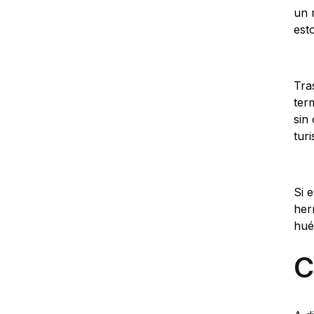
un 
est
Tra
ter
sin
tur
Si 
her
hué
C