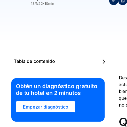
13/1/22
•
10
min
Tabla de contenido
Des
act
Obtén un diagnóstico gratuito
bie
de tu hotel en 2 minutos
que
no 
Empezar diagnóstico
Q