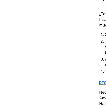
¿Te
hac
muy
RE
Nec
Ame
Hab