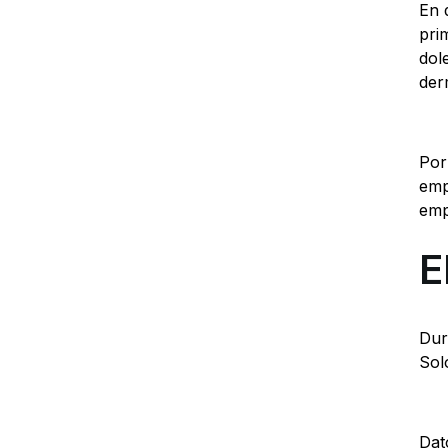
En 
pri
dol
der
Por
emp
emp
E
Dur
Sol
Dat