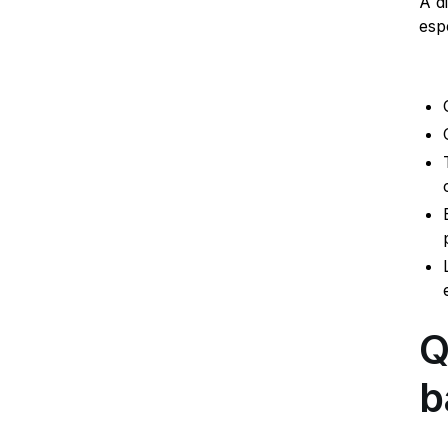
A d
esp
Q
b