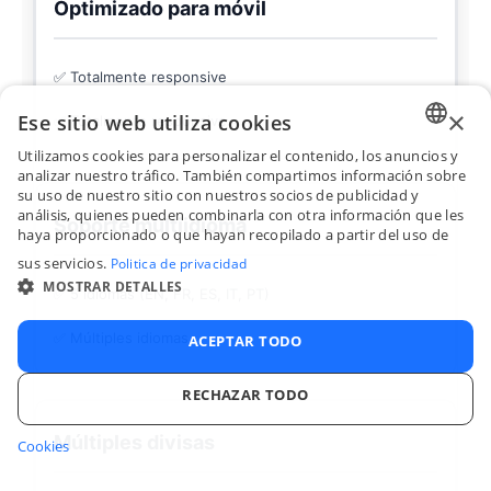
Optimizado para móvil
✅ Totalmente responsive
×
Ese sitio web utiliza cookies
✅ Totalmente responsive
Utilizamos cookies para personalizar el contenido, los anuncios y
ENGLI
analizar nuestro tráfico. También compartimos información sobre
su uso de nuestro sitio con nuestros socios de publicidad y
FRENC
análisis, quienes pueden combinarla con otra información que les
Soporte multiidioma
haya proporcionado o que hayan recopilado a partir del uso de
SPANI
sus servicios.
Politica de privacidad
ITALIA
MOSTRAR DETALLES
✅ 5 idiomas (EN, FR, ES, IT, PT)
PORTU
✅ Múltiples idiomas
ACEPTAR TODO
RECHAZAR TODO
Múltiples divisas
Cookies
COOKIES ESTRICTAMENTE NECESARIAS