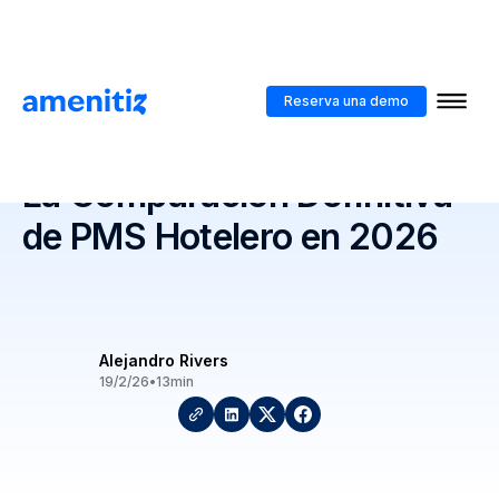
Blog
>
Amenitiz vs. Little Hotelier: La Comparación Definitiva de PMS
Hotelero en 2026
Reserva una demo
Amenitiz vs. Little Hotelier:
La Comparación Definitiva
de PMS Hotelero en 2026
Alejandro Rivers
19/2/26
•
13
min