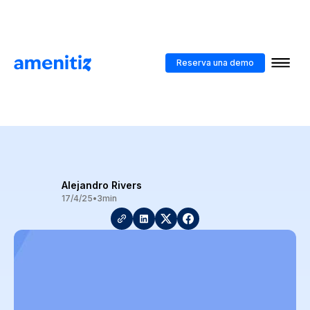
Blog
>
Tokenizar: Definición y Beneficios para Hoteleros
Reserva una demo
Tokenizar: Definición y
Beneficios para Hoteleros
Alejandro Rivers
17/4/25
•
3
min