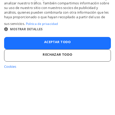
ENGLI
analizar nuestro tráfico. También compartimos información sobre
su uso de nuestro sitio con nuestros socios de publicidad y
FRENC
análisis, quienes pueden combinarla con otra información que les
haya proporcionado o que hayan recopilado a partir del uso de
SPANI
sus servicios.
Politica de privacidad
ITALIA
MOSTRAR DETALLES
PORTU
ACEPTAR TODO
RECHAZAR TODO
Cookies
COOKIES ESTRICTAMENTE NECESARIAS
COOKIES DE RENDIMIENTO
COOKIES DE PREFERENCIAS
Inicia sesión en tu cuenta
COOKIES DE FUNCIONALIDAD
Centro de ayuda